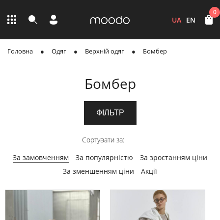
0
UA
EN
Головна
Одяг
Верхній одяг
Бомбер
Бомбер
ФІЛЬТР
Сортувати за:
За замовченням
За популярністю
За зростанням ціни
За зменшенням ціни
Акції