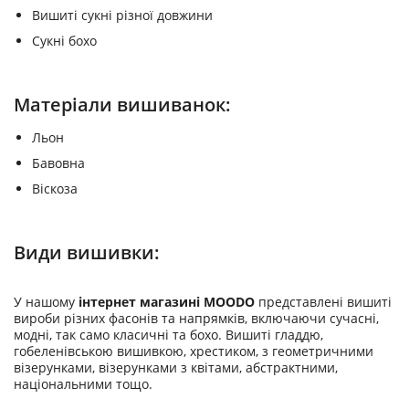
Вишиті сукні різної довжини
Сукні бохо
Матеріали вишиванок:
Льон
Бавовна
Віскоза
Види вишивки:
У нашому
інтернет магазині MOODO
представлені вишиті
вироби різних фасонів та напрямків, включаючи сучасні,
модні, так само класичні та бохо. Вишиті гладдю,
гобеленівською вишивкою, хрестиком, з геометричними
візерунками, візерунками з квітами, абстрактними,
національними тощо.