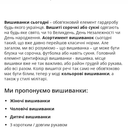
Вишиванки сьогодні
– обов'язковий елемент гардеробу
будь-якого українця.
Вишиті сорочкі або сукні
одягають
на будь-яке свято, чи то Великдень, День Незалежності чи
День народження.
Асортимент вишиванок
сьогодні
такий, що вже давно перейшов класичні норми. Але
загалом, ми всі розуміємо – що вишиванка – це може бути
блузка чи сорочка, футболка або навіть сукня. Головний
елемент ідентифікації вишиванки - вишивка, місце
вишивки вже не так важливо, або район грудей або рукава,
або всі разом. Колір вишитої речі так само не обов'язково
має бути білим, тепер у моді
кольорові вишиванки
, а
також у стилі мілітарі.
Ми пропонуємо вишиванки:
Жіночі вишиванки
Чоловічі вишиванки
Дитячі вишиванки
З коротким / довгим рукавом