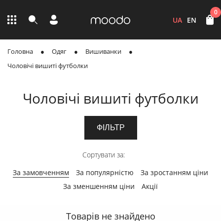
0
UA
EN
Головна
Одяг
Вишиванки
Чоловічі вишиті футболки
Чоловічі вишиті футболки
ФІЛЬТР
Сортувати за:
За замовченням
За популярністю
За зростанням ціни
За зменшенням ціни
Акції
Товарів не знайдено