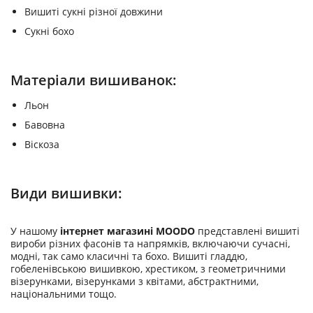
Вишиті сукні різної довжини
Сукні бохо
Матеріали вишиванок:
Льон
Бавовна
Віскоза
Види вишивки:
У нашому
інтернет магазині MOODO
представлені вишиті
вироби різних фасонів та напрямків, включаючи сучасні,
модні, так само класичні та бохо. Вишиті гладдю,
гобеленівською вишивкою, хрестиком, з геометричними
візерунками, візерунками з квітами, абстрактними,
національними тощо.