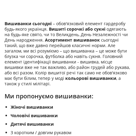
Вишиванки сьогодні
– обов'язковий елемент гардеробу
будь-якого українця.
Вишиті сорочкі або сукні
одягають
на будь-яке свято, чи то Великдень, День Незалежності чи
День народження.
Асортимент вишиванок
сьогодні
такий, що вже давно перейшов класичні норми. Але
загалом, ми всі розуміємо – що вишиванка – це може бути
блузка чи сорочка, футболка або навіть сукня. Головний
елемент ідентифікації вишиванки - вишивка, місце
вишивки вже не так важливо, або район грудей або рукава,
або всі разом. Колір вишитої речі так само не обов'язково
має бути білим, тепер у моді
кольорові вишиванки
, а
також у стилі мілітарі.
Ми пропонуємо вишиванки:
Жіночі вишиванки
Чоловічі вишиванки
Дитячі вишиванки
З коротким / довгим рукавом