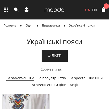
0
UA
EN
Головна
Одяг
Вишиванки
Українські пояси
Українські пояси
ФІЛЬТР
Сортувати за:
За замовченням
За популярністю
За зростанням ціни
За зменшенням ціни
Акції