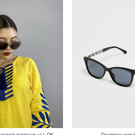
золоті дзеркальні L-OK-
Окуляри чорн