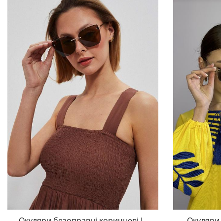
Окуляри безоправні коричневі L-
Окуляри 