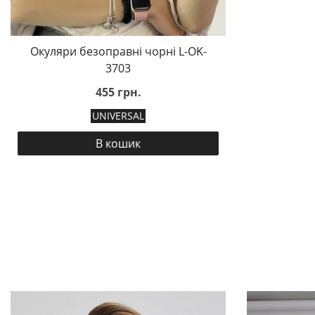
Окуляри безоправні чорні L-OK-
3703
455 грн.
UNIVERSAL
В кошик