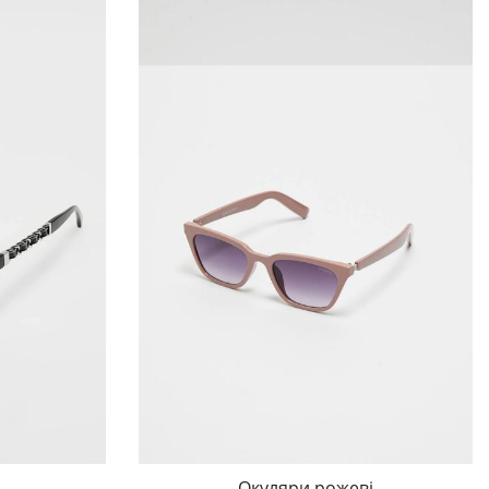
і
Окуляри рожеві