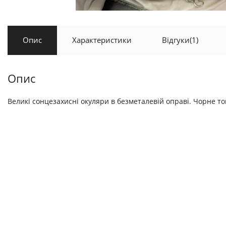
Опис
Характеристики
Відгуки
(1)
Опис
Великі сонцезахисні окуляри в безметалевій оправі. Чорне то