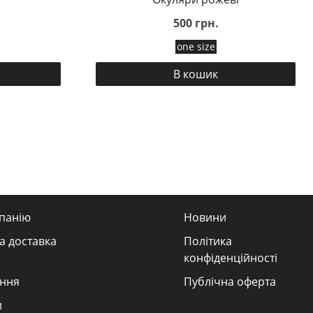
500 грн.
one size
В кошик
панію
Новини
а доставка
Політика
конфіденційності
ння
Публічна оферта
и