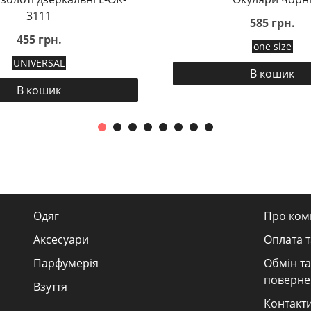
3111
585 грн.
455 грн.
one size
UNIVERSAL
В кошик
В кошик
Одяг
Про ком
Аксесуари
Оплата т
Парфумерія
Обмін та
поверне
Взуття
Контакт