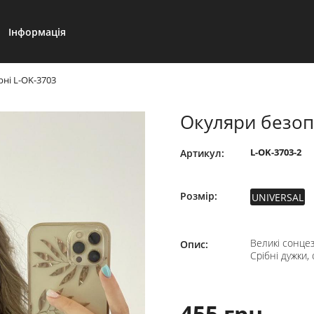
Інформація
ні L-OK-3703
Окуляри безоп
L-OK-3703-2
Артикул:
Розмір:
UNIVERSAL
Великі сонцез
Опис:
Срібні дужки,
455 грн.