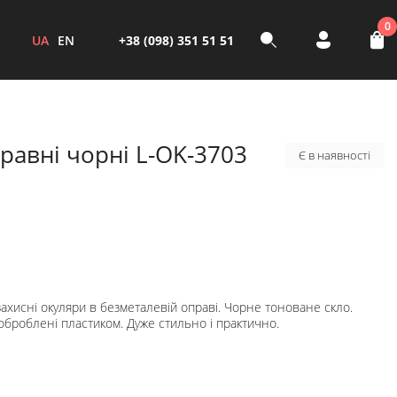
0
UA
EN
+38 (098) 351 51 51
равні чорні L-OK-3703
Є в наявності
ахисні окуляри в безметалевій оправі. Чорне тоноване скло.
 оброблені пластиком. Дуже стильно і практично.