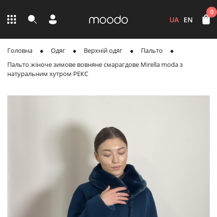
0
UA
EN
Головна
Одяг
Верхній одяг
Пальто
Пальто жіноче зимове вовняне смарагдове Mirella moda з
натуральним хутром РЕКС