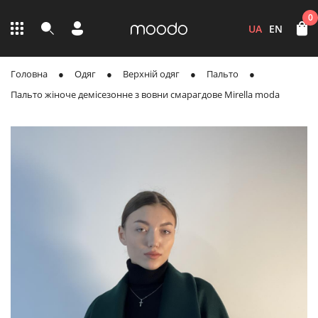
0
UA
EN
Головна
Одяг
Верхній одяг
Пальто
Пальто жіноче демісезонне з вовни смарагдове Mirella moda