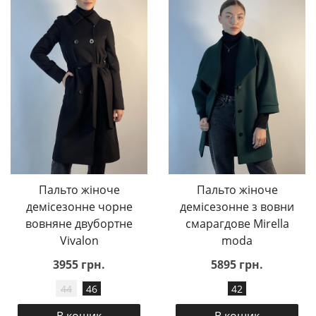
Пальто жіноче
Пальто жіноче
демісезонне чорне
демісезонне з вовни
вовняне двубортне
смарагдове Mirella
Vivalon
moda
3955 грн.
5895 грн.
44
46
42