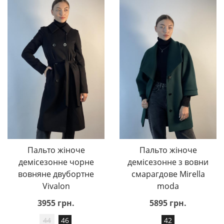
Пальто жіноче
Пальто жіноче
демісезонне чорне
демісезонне з вовни
вовняне двубортне
смарагдове Mirella
Vivalon
moda
3955 грн.
5895 грн.
44
46
42