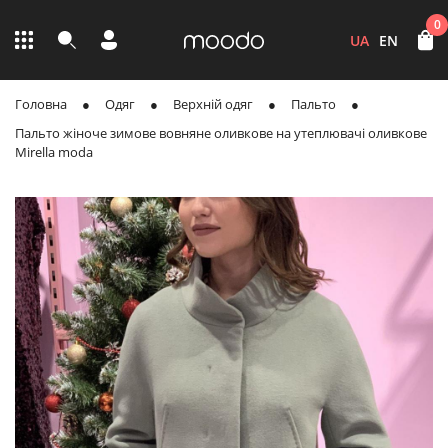
0
UA
EN
Головна
Одяг
Верхній одяг
Пальто
Пальто жіноче зимове вовняне оливкове на утеплювачі оливкове
Mirella moda