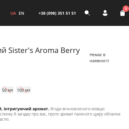
0
UA
EN
+38 (098) 351 51 51
 Sister's Aroma Berry
Немає в
наявності
50 мл
100 мл
й, інтригуючий аромат.
Ягоди вічнозеленого ялівцю
линку й загадку про вас, проте аромат паленого цукру обпалює
астю.