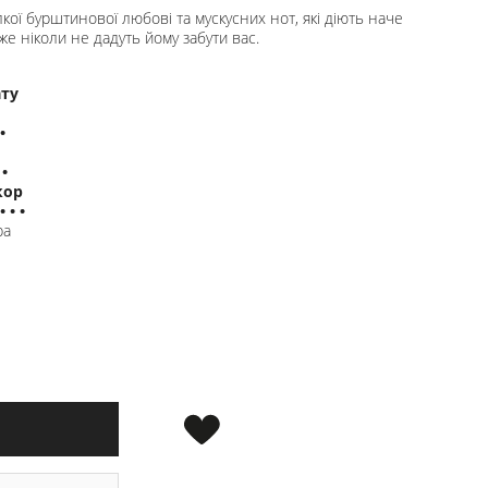
кої бурштинової любові та мускусних нот, які діють наче
вже ніколи не дадуть йому забути вас.
ату
•
•
кор
 • •
ра