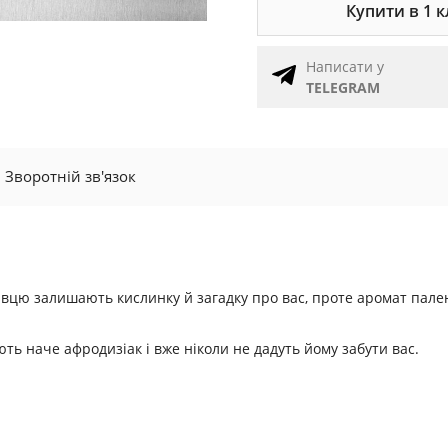
Купити в 1 к
Написати у
TELEGRAM
Зворотній зв'язок
івцю залишають кислинку й загадку про вас, проте аромат пал
ють наче афродизіак і вже ніколи не дадуть йому забути вас.