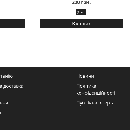
200 грн.
2 мл
В кошик
панію
Новини
а доставка
Політика
конфіденційності
ння
Публічна оферта
и