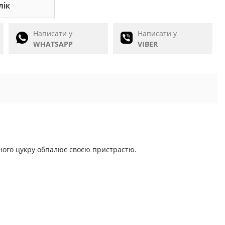
лік
Написати у
Написати у
WHATSAPP
VIBER
еного цукру обпалює своєю пристрастю.