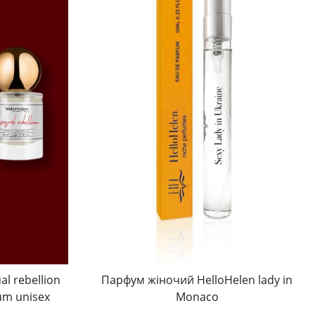
l rebellion
Парфум жіночий HelloHelen lady in
um unisex
Monaco