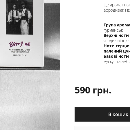
Це аромат пал
афродизіак і 
Група аром
гурманські
Верхні ноти 
ягоди ялівцю
Ноти серця• 
палений цу
Базові ноти •
мускус та амб
590 грн.
В кошик