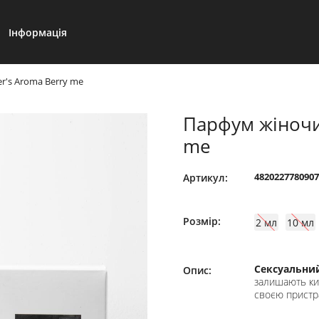
Інформація
r's Aroma Berry me
Парфум жіночий
me
4820227780907
Артикул:
Розмір:
2 мл
10 мл
Сексуальни
Опис:
залишають кис
своєю пристр