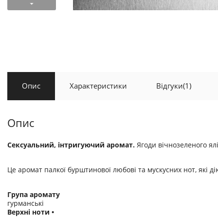
Опис
Характеристики
Відгуки
(1)
Опис
Сексуальний, інтригуючий аромат.
Ягоди вічнозеленого ял
Це аромат палкої бурштинової любові та мускусних нот, які ді
Група аромату
гурманські
Верхні ноти •