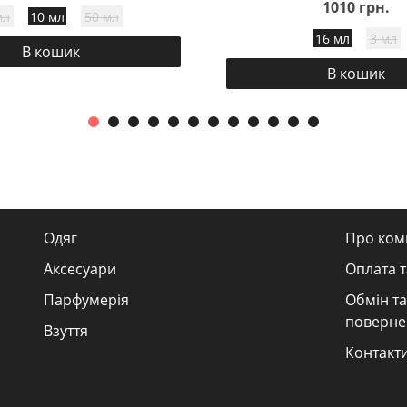
1010 грн.
мл
10 мл
50 мл
16 мл
3 мл
В кошик
В кошик
Одяг
Про ком
Аксесуари
Оплата т
Парфумерія
Обмін та
поверне
Взуття
Контакт