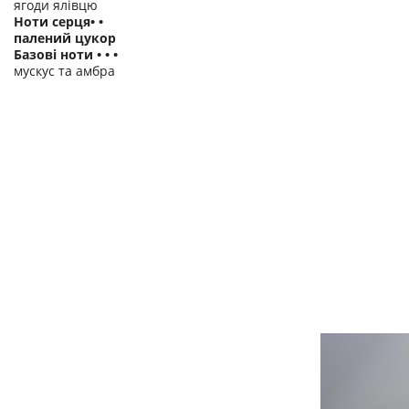
ягоди ялівцю
Ноти серця• •
палений цукор
Базові ноти • • •
мускус та амбра