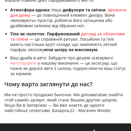
зібрали повний цикл парфумованого життя:
Атмосфера вдома:
Наші
дифузори та свічки,
аромати
для дому
— це повноцінний елемент декору. Вони
«виховують» простір, роблячи його затишним або
драйвовим залежно від обраних нот.
Тіло як полотно
:
Парфумований
догляд за обличчям
та тілом
— це справжній ритуал. Лосьйони та гелі
мають настільки круті склади, що замінюють легкий
парфум, зволожу
ючи шкіру на максимум.
Ваш драйв в авто: Забудьте про дешеві освіжувачі.
Автопарфюм
у нашому виконанні — це аксесуар, що
пахне як дороге авто з салону, підкреслюючи ваш статус
за кермом.
Чому варто заглянути до нас?
Ми не просто продаємо баночки. Ми допомагаємо знайти
«той самий» аромат, який стане Вашою другою шкірою.
Якщо Ви в Запоріжжі — Ви вже знаєте, де шукати
найстійкіші селективи. Базарна,22 - Магазин Moodo