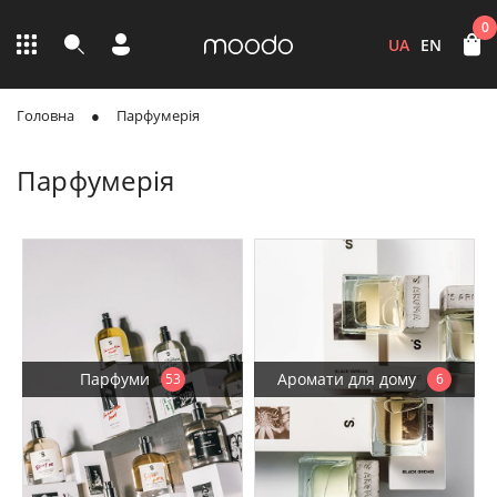
0
UA
EN
Головна
Парфумерія
Парфумерія
Парфуми
Аромати для дому
53
6