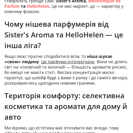
створюють тренди самі:
Sister's Aroma,
Bibliotheque de
Parfum
та
HelloHelen
.
Це не мас-маркет, це — характер у
кожному флаконі.
Чому нішева парфумерія від
Sister's Aroma та HelloHelen — це
інша ліга?
Якщо люкс прагне сподобатися всім, то
ніша шукає
«свою» людину
.
Це парфуми-інтелектуали
. Вони не ділять
світ на чоловічий та жіночий — більшість ароматів унісекс,
бо емоції не мають статі. Висока концентрація масел
гарантує, що шлейф буде з вами з ранку і до самого вечора,
розкриваючись щогодини новими гранями.
Територія комфорту: селективна
косметика та аромати для дому й
авто
Ми віримо, що естетика має оточувати вас всюди, тому