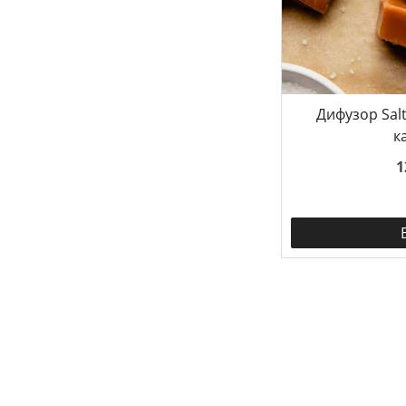
Дифузор Sal
к
1