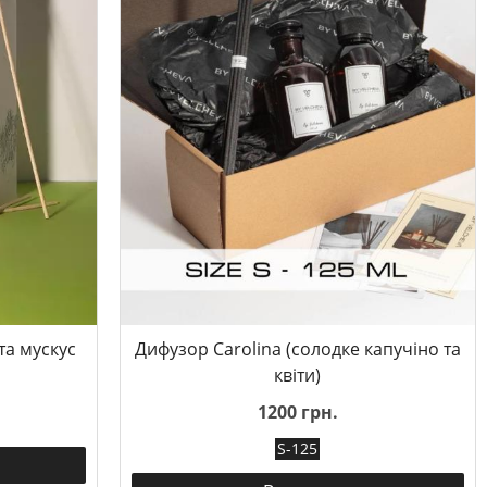
та мускус
Дифузор Carolina (солодке капучіно та
квіти)
1200 грн.
S-125