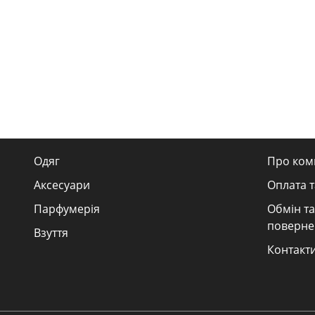
Одяг
Про ком
Аксесуари
Оплата т
Парфумерія
Обмін та
поверне
Взуття
Контакт