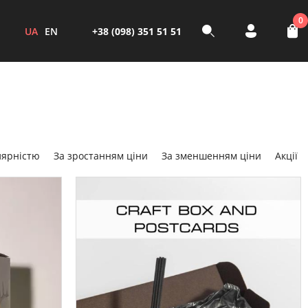
0
UA
EN
+38 (098) 351 51 51
лярністю
За зростанням ціни
За зменшенням ціни
Акції