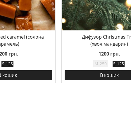
ted caramel (солона
Дифузор Christmas T
арамель)
(хвоя,мандарин)
200 грн.
1200 грн.
S-125
M-250
S-125
В кошик
В кошик