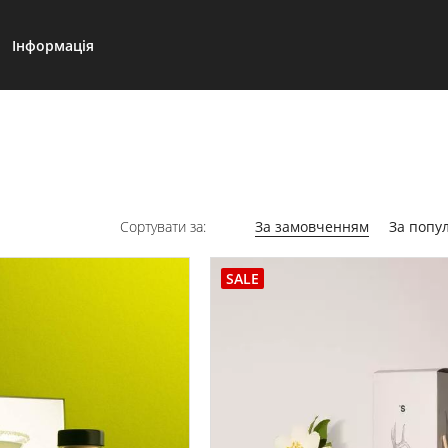
Інформація
Сортувати за:
За замовченням
За попу
SALE