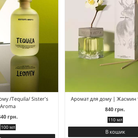
му /Tequila/ Sister's
Аромат для дому | Жасмин 
Aroma
840 грн.
840 грн.
110 мл
100 мл
В кошик