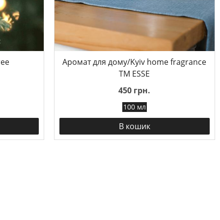
ree
Аромат для дому/Kyiv home fragrance
TM ESSE
450 грн.
100 мл
В кошик