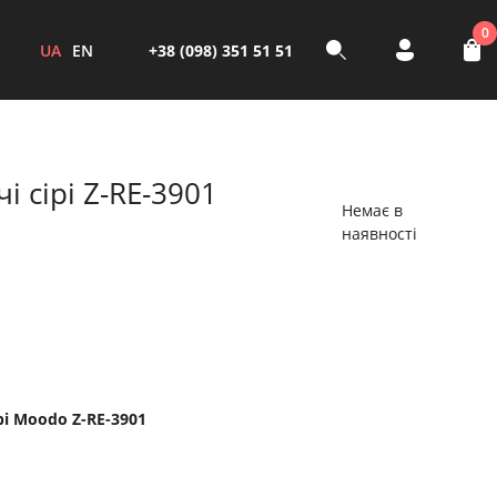
0
UA
EN
+38 (098) 351 51 51
і сірі Z-RE-3901
Немає в
наявності
рі Moodo Z-RE-3901