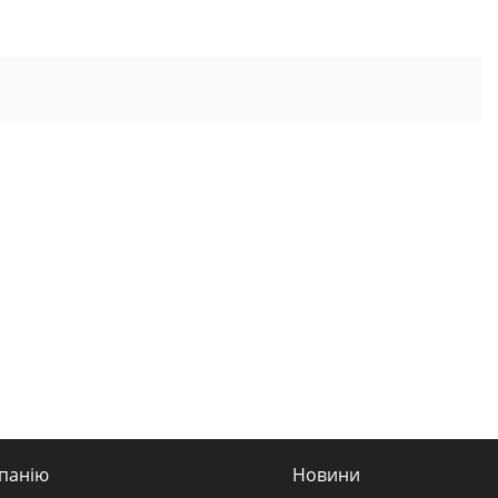
панію
Новини