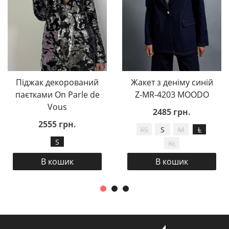
Піджак декорований
Жакет з деніму синій
паєтками On Parle de
Z-MR-4203 MOODO
Vous
2485 грн.
2555 грн.
XS
S
M
L
S
XL
В кошик
В кошик