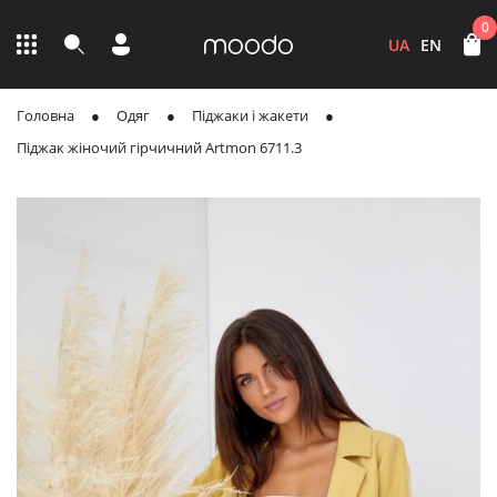
0
UA
EN
Головна
Одяг
Піджаки і жакети
Піджак жіночий гірчичний Artmon 6711.3