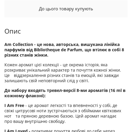
До цього товару купують
Опис
Am Collection - це нова, авторська, вишукана лінійка
парфумів від Bibliotheque de Parfum, що втілює в собі 8
різних станів жінки.
Кожен аромат цієї колекції - це окрема історія, яка
розкриває унікальний характер та почуття кожної жінки.
Це віддзеркалення різних станів та емоцій, які завжди
залишають свій неповторний слід у світі.
До набору входять тревел-версії 8-ми ароматів (16 ml в
кожному флаконі):
I Am Free
- це аромат легкості та впевненості у собі, де
свіжі цитрусові ноти зустрічаються з обіймами квіткових
нот та пряною деревною базою. Цей аромат нагадає
про вашу внутрішню свободу.
I Am Loved -
розкриває почуття любові до себе через