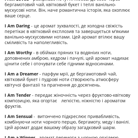
бергамотовий чай, квітковий букет і теплі ванільно-
мускусові ноти. Він, наче романтична історія, яка охоплює
ваше серце.
I Am Daring
- це аромат зухвалості, де холодна свіжість
перетікає в квітковий експлозив та завершується м'якими
ванільно-мускусовими нотами. Цей аромат втілює вашу
сміливість та наполегливість.
I Am Worthy
- в обіймах пряних та водяніих ноти,
доповнених амброю, кедром і пачулі, цей аромат надихає
цінити себе і оточувати себе гідними відносинами.
I Am a Dreamer
- парфум мрії, де бергамотовий чай,
квітковий букет і пудрові ноти створюють атмосферу
квітучої фантазії та прагнення до досягнень.
I Am Tender
- передає жіночність через фруктово-квіткову
композицію, яка огортає легкістю, ніжністю і ароматом
фруктів.
I Am Sensual
- витончено підкреслює привабливість,
комбінуючи ноти чорного перцю, бергамоту, меду і ванілі.
Цей аромат додає вашому образу загадковий шарм.
I Am a Winner
- аромат перемоги з чорною орхідеєю,