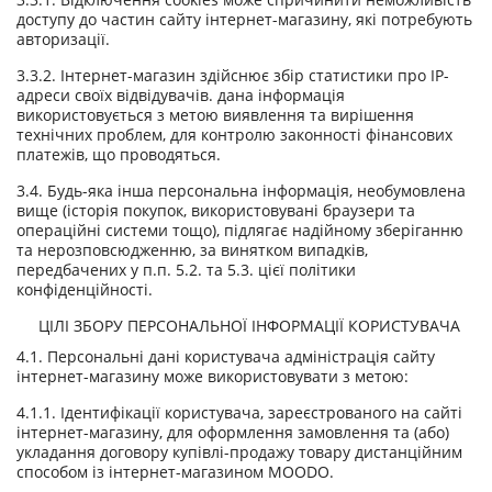
доступу до частин сайту інтернет-магазину, які потребують
авторизації.
3.3.2. Інтернет-магазин здійснює збір статистики про IP-
адреси своїх відвідувачів. дана інформація
використовується з метою виявлення та вирішення
технічних проблем, для контролю законності фінансових
платежів, що проводяться.
3.4. Будь-яка інша персональна інформація, необумовлена
вище (історія покупок, використовувані браузери та
операційні системи тощо), підлягає надійному зберіганню
та нерозповсюдженню, за винятком випадків,
передбачених у п.п. 5.2. та 5.3. цієї політики
конфіденційності.
ЦІЛІ ЗБОРУ ПЕРСОНАЛЬНОЇ ІНФОРМАЦІЇ КОРИСТУВАЧА
4.1. Персональні дані користувача адміністрація сайту
інтернет-магазину може використовувати з метою:
4.1.1. Ідентифікації користувача, зареєстрованого на сайті
інтернет-магазину, для оформлення замовлення та (або)
укладання договору купівлі-продажу товару дистанційним
способом із інтернет-магазином MOODO.