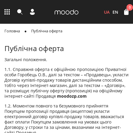
0
UA
EN
Головна
Публічна оферта
Публічна оферта
Загальні положення.
1.1. Справжня оферта є офіційною пропозицією Приватної
особи Горобець О.В., далі за текстом – «Продавець», укласти
Договір купівлі-продажу товарів дистанційним способом,
тобто через Інтернет-магазин, далі за текстом – «Договір»,
та розміщує публічну оферту (пропозиція) на офіційному
інтернет-сайті Продавця
moodozp
.
com
1.2. Моментом повного та безумовного прийняття
Покупцем пропозиції продавця (акцептом) укласти
електронний договір купівлі-продажу товарів, вважається
факт оплати Покупцем замовлення на умовах цього
Договору, у строки та за цінами, вказаними на інтернет-
сайті Продавця.