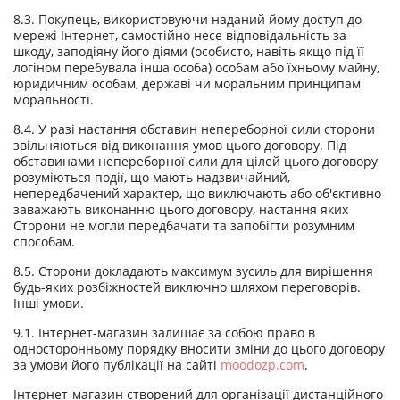
8.3. Покупець, використовуючи наданий йому доступ до
мережі Інтернет, самостійно несе відповідальність за
шкоду, заподіяну його діями (особисто, навіть якщо під її
логіном перебувала інша особа) особам або їхньому майну,
юридичним особам, державі чи моральним принципам
моральності.
8.4. У разі настання обставин непереборної сили сторони
звільняються від виконання умов цього договору. Під
обставинами непереборної сили для цілей цього договору
розуміються події, що мають надзвичайний,
непередбачений характер, що виключають або об'єктивно
заважають виконанню цього договору, настання яких
Сторони не могли передбачати та запобігти розумним
способам.
8.5. Сторони докладають максимум зусиль для вирішення
будь-яких розбіжностей виключно шляхом переговорів.
Інші умови.
9.1. Інтернет-магазин залишає за собою право в
односторонньому порядку вносити зміни до цього договору
за умови його публікації на сайті
moodozp.com
.
Інтернет-магазин створений для організації дистанційного