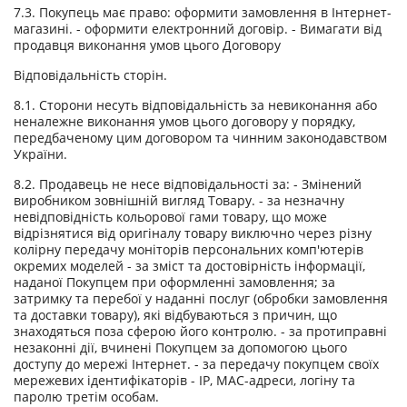
7.3. Покупець має право: оформити замовлення в Інтернет-
магазині. - оформити електронний договір. - Вимагати від
продавця виконання умов цього Договору
Відповідальність сторін.
8.1. Сторони несуть відповідальність за невиконання або
неналежне виконання умов цього договору у порядку,
передбаченому цим договором та чинним законодавством
України.
8.2. Продавець не несе відповідальності за: - Змінений
виробником зовнішній вигляд Товару. - за незначну
невідповідність кольорової гами товару, що може
відрізнятися від оригіналу товару виключно через різну
колірну передачу моніторів персональних комп'ютерів
окремих моделей - за зміст та достовірність інформації,
наданої Покупцем при оформленні замовлення; за
затримку та перебої у наданні послуг (обробки замовлення
та доставки товару), які відбуваються з причин, що
знаходяться поза сферою його контролю. - за протиправні
незаконні дії, вчинені Покупцем за допомогою цього
доступу до мережі Інтернет. - за передачу покупцем своїх
мережевих ідентифікаторів - IP, MAC-адреси, логіну та
паролю третім особам.