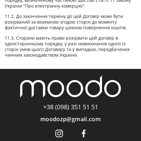
порядку, визначеному частиною шостою статті 11 Закону
України "Про електронну комерцію"
11.2. До закінчення терміну дії цей Договір може бути
розірваний за взаємною згодою сторін до моменту
фактичної доставки товару шляхом повернення коштів.
11.3. Сторони мають право розірвати цей договір в
односторонньому порядку, у разі невиконання однієї із
сторін умов цього Договору та у випадках, передбачених
чинним законодавством України.
+38 (098) 351 51 51
moodozp@gmail.com