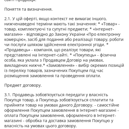
Поняття та визначення.
2.1. У цій оферті, якщо контекст не вимагає іншого,
нижченаведені терміни мають такі значення: * «Товар» -
товар, комплектуючі та супутні предмети; * «Інтернет-
магазин» - відповідно до Закону України «Про електронну
комерцію», засіб для подання або реалізації товару, роботи
чи послуги шляхом здійснення електронної угоди. *
«Продавець» - компанія, що реалізує товари, які
представлені на Інтернет-сайті. * «Покупець» - фізична
особа, яка уклала з Продавцем Договір на умовах,
викладених нижче.* «Замовлення» - вибір окремих позицій
із переліку товарів, зазначених Покупцем під час
розміщення замовлення та проведення оплати.
Предмет договору.
3.1. Продавець зобов'язується передати у власність
Покупця товар, а Покупець зобов'язується сплатити та
прийняти товар на умовах даного Договору. - самостійне
оформлення Покупцем замовлення в Інтернет-магазині -
оплата Покупцем замовлення, оформленого в Інтернет-
магазині - обробка та доставка замовлення Покупцю у
власність на умовах цього договору.