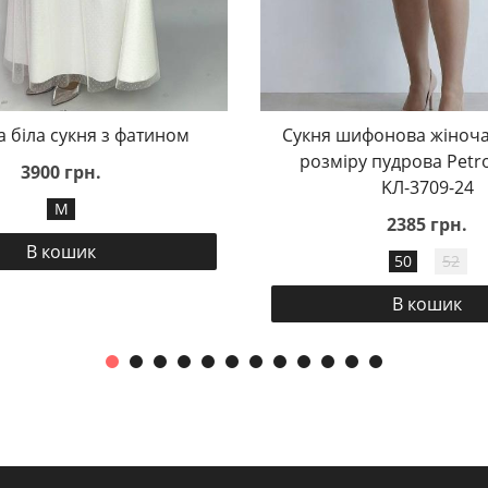
а біла сукня з фатином
Сукня шифонова жіноча
розміру пудрова Petr
3900 грн.
KЛ-3709-24
M
2385 грн.
В кошик
50
52
В кошик