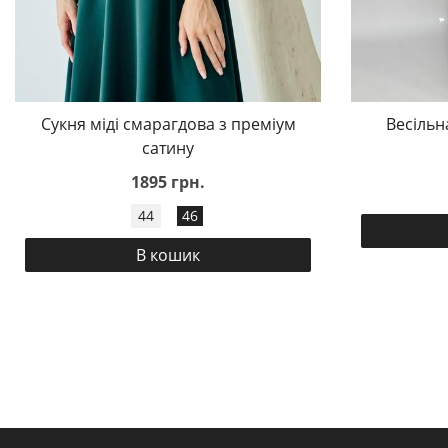
Сукня міді смарагдова з преміум
Весільн
сатину
1895 грн.
44
46
В кошик