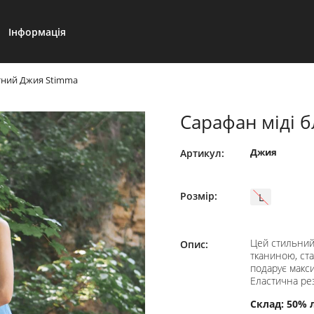
Інформація
тний Джия Stimma
Сарафан міді 
Джия
Артикул:
Розмір:
L
Цей стильний
Опис:
тканиною, ст
подарує макси
Еластична рез
Склад: 50% 