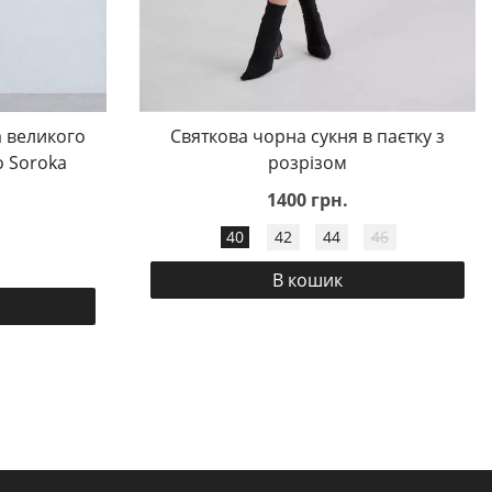
 великого
Святкова чорна сукня в паєтку з
o Soroka
розрізом
1400 грн.
40
42
44
46
В кошик