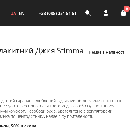
0
UA
EN
+38 (098) 351 51 51
блакитний Джия Stimma
Немає в наявності
 довгий сарафан оздоблений гудзиками обтягнутими основною
ане чудовою основою для твого модного образу і при цьому
мум комфорту і свободи рухів. Бретелі тонкі з регуляторами.
инка по центру спинки, надає ліфу приталеності.
льон, 50% віскоза.