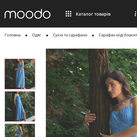
Каталог товарів
Головна
Одяг
Сукні та сарафани
Сарафан міді блаки