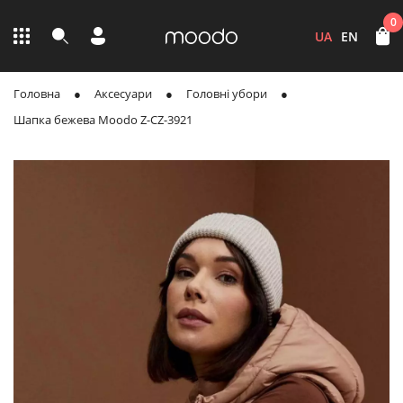
0
UA
EN
Головна
Аксесуари
Головні убори
Шапка бежева Moodo Z-CZ-3921