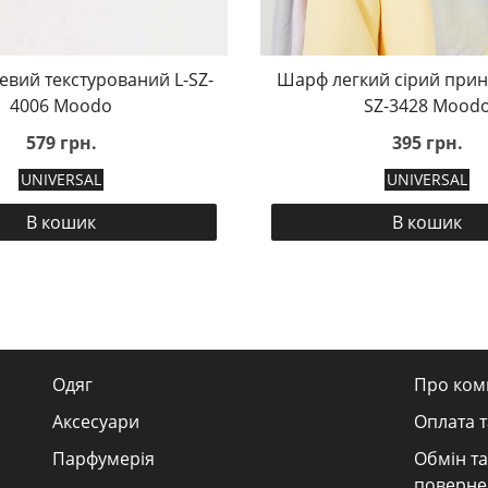
вий текстурований L-SZ-
Шарф легкий сірий прин
4006 Moodo
SZ-3428 Mood
579 грн.
395 грн.
UNIVERSAL
UNIVERSAL
В кошик
В кошик
Одяг
Про ком
Аксесуари
Оплата т
Парфумерія
Обмін та
поверне