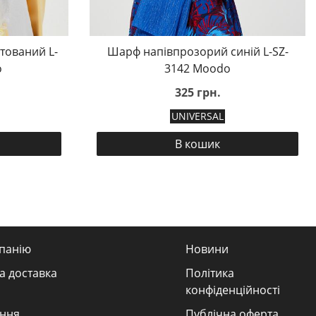
тований L-
Шарф напівпрозорий синій L-SZ-
o
3142 Moodo
325 грн.
UNIVERSAL
В кошик
панію
Новини
а доставка
Політика
конфіденційності
ння
Публічна оферта