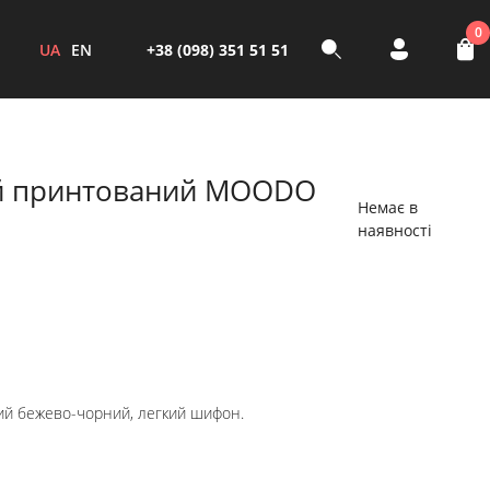
0
UA
EN
+38 (098) 351 51 51
й принтований MOODO
Немає в
наявності
ий бежево-чорний, легкий шифон.