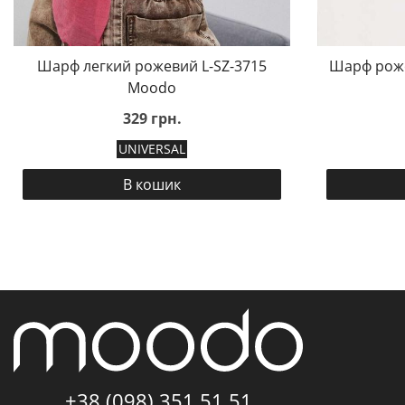
Шарф легкий рожевий L-SZ-3715
Шарф роже
Moodo
329 грн.
UNIVERSAL
В кошик
+38 (098) 351 51 51