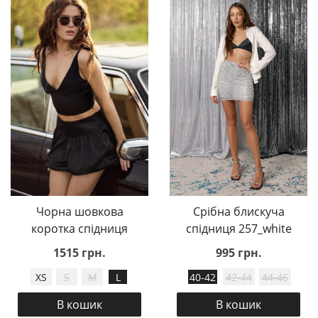
Чорна шовкова
Срібна блискуча
коротка спідниця
спідниця 257_white
1515 грн.
995 грн.
XS
S
M
L
40-42
42-44
44-46
В кошик
В кошик