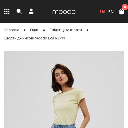
0
UA
EN
Головна
Одяг
Спідниці та шорти
Шорти джинсові Moodo L-SH-3711