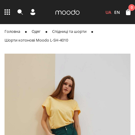
0
UA
EN
Головна
Одяг
Спідниці та шорти
Шорти котонові Moodo L-SH-4010