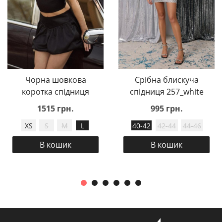
Чорна шовкова
Срібна блискуча
коротка спідниця
спідниця 257_white
1515 грн.
995 грн.
XS
S
M
L
40-42
42-44
44-46
В кошик
В кошик