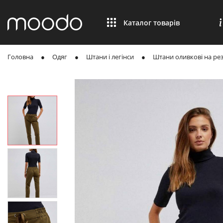
Каталог товарів
Головна
Одяг
Штани і легінси
Штани оливкові на ре