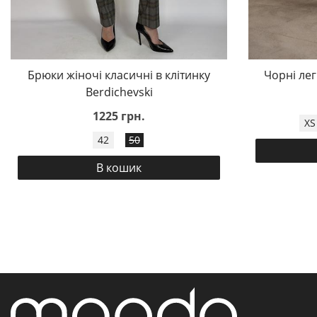
Брюки жіночі класичні в клітинку
Чорні лег
Berdichevski
1225 грн.
XS
42
50
В кошик