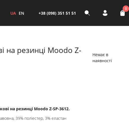
0
UA
EN
+38 (098) 351 51 51
і на резинці Moodo Z-
Немає в
наявності
ові на резинці Moodo Z-SP-3612.
авовна, 39% поліестер, 3% еластан