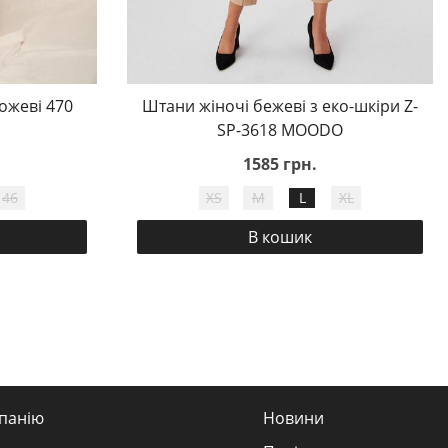
ожеві 470
Штани жіночі бежеві з еко-шкіри Z-
SP-3618 MOODO
1585 грн.
46
XS
M
L
XL
В кошик
панію
Новини