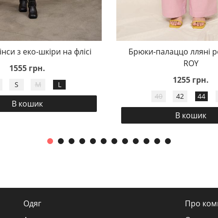
інси з еко-шкіри на флісі
Брюки-палаццо лляні р
ROY
1555 грн.
1255 грн.
S
M
L
40
42
44
В кошик
В кошик
Одяг
Про ком