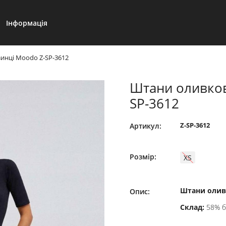
Інформація
зинці Moodo Z-SP-3612
Штани оливков
SP-3612
Z-SP-3612
Артикул:
Розмір:
XS
Штани оливк
Опис:
Склад:
58% б