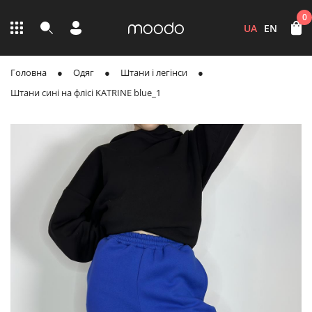
0
UA
EN
Головна
Одяг
Штани і легінси
Штани сині на флісі KATRINE blue_1