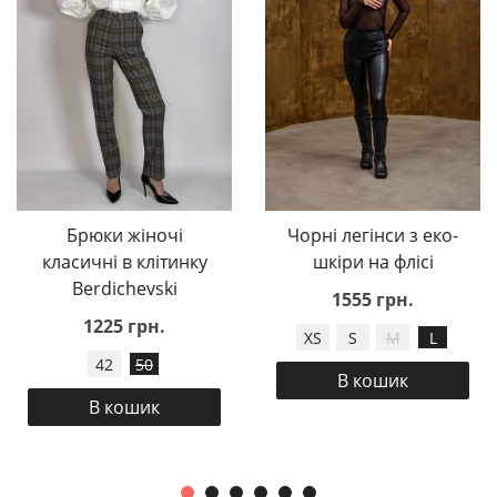
Брюки жіночі
Чорні легінси з еко-
класичні в клітинку
шкіри на флісі
Berdichevski
1555 грн.
1225 грн.
XS
S
M
L
42
50
В кошик
В кошик