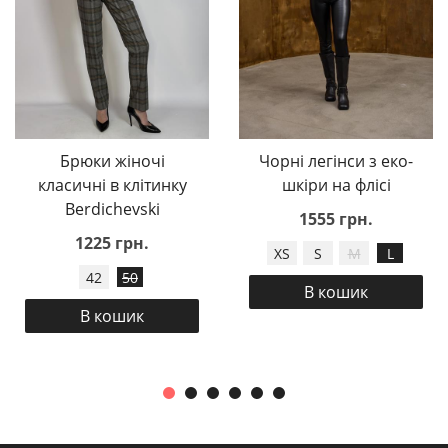
Брюки жіночі
Чорні легінси з еко-
класичні в клітинку
шкіри на флісі
Berdichevski
1555 грн.
1225 грн.
XS
S
M
L
42
50
В кошик
В кошик