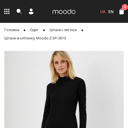
0
UA
EN
Головна
Одяг
Штани і легінси
Штани в клітинку Moodo Z-SP-3610