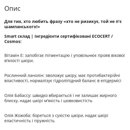
Опис
Для тих, хто любить фразу «хто не ризикує, той не п'є
шампанського!»
Smart склад | Інгредієнти сертифіковані ECOCERT /
Cosmos:
Вітамін Е: запобігає пігментацію і уповільнює прояв вікової
в'ялості шкіри.
Рослинний ланолін: зволожує шкіру, має протибактерійні
властивості, нормалізує гідроліпідний баланс в епідермісі
Олія Бабассу: швидко вбирається і не залишає жирного
блиску, надає шкірі м'якість і шовковистість
Олія Жожоба: бореться з сухістю шкіри, надає шкірі
еластичність і пружність