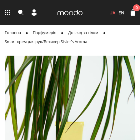
0
UA
EN
Головна
Парфумерія
Догляд за тілом
Smart крем для рук/Ветивер Sister's Aroma