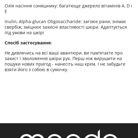
Олія насіння соняшнику: багатюще джерело вітамінів А, D і
Е
Inulin, Alpha-glucan Oligosaccharide: загоює рани, знімає
свербіж, зміцнює захисні властивості шкіри. Адаптується
під умови на шкірі
Спосіб застосування:
Не дивлячись на всі ваші авантюри, ви пам'ятаєте про
захист і зволоження шкіри рук. Перш ніж вирушити на
пошуки нових пригод - нанесіть наш крем. І не забудьте
взяти його з собою в сумочку.