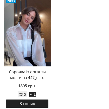
NEW
Сорочка із органзи
молочна 447_ecru
1895 грн.
XS-S
M-L
В кошик