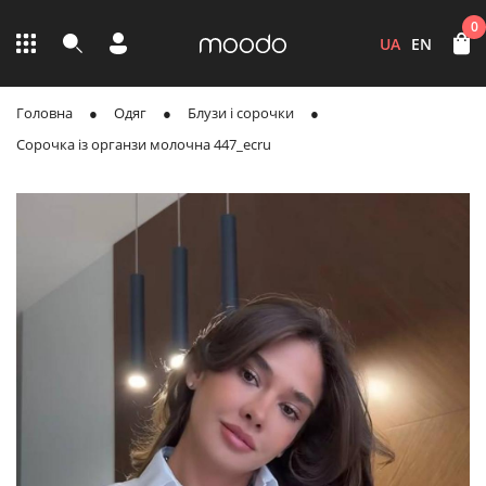
0
UA
EN
Головна
Одяг
Блузи і сорочки
Сорочка із органзи молочна 447_ecru