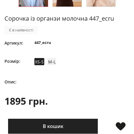
Сорочка із органзи молочна 447_ecru
Є в наявності
447_ecru
Артикул:
Розмір:
XS-S
M-L
Опис:
1895 грн.
В кошик