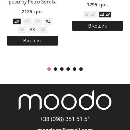
розміру Petro Soroka
1295 грн.
2125 грн.
40-42
44-46
48
50
52
54
В кошик
56
58
60
В кошик
+38 (098) 351 51 51