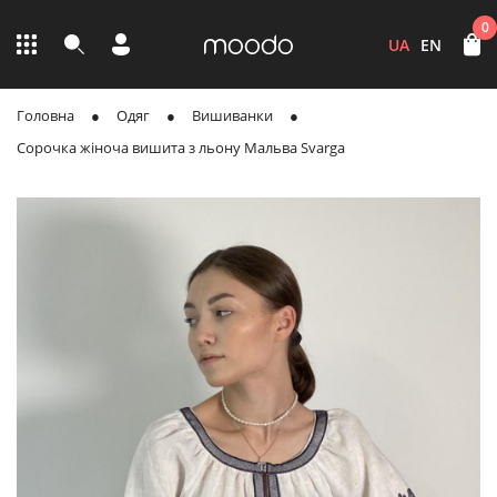
0
UA
EN
Головна
Одяг
Вишиванки
Сорочка жіноча вишита з льону Мальва Svarga