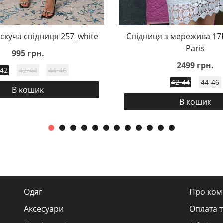
скуча спідниця 257_white
Спідниця з мережива 17
Paris
995 грн.
2499 грн.
-42
42-44
44-46
42-44
44-46
В кошик
В кошик
Одяг
Про ком
Аксесуари
Оплата т