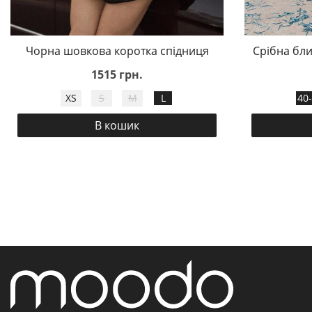
Чорна шовкова коротка спідниця
Срібна бли
1515 грн.
XS
S
M
L
40
В кошик