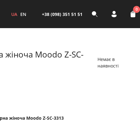
0
UA
EN
+38 (098) 351 51 51
а жіноча Moodo Z-SC-
Немає в
наявності
рна жіноча Moodo Z-SC-3313