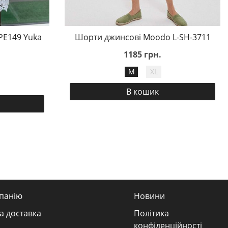
PE149 Yuka
Шорти джинсові Moodo L-SH-3711
1185 грн.
M
XL
В кошик
панію
Новини
а доставка
Політика
конфіденційності