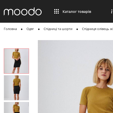
Каталог товарів
Головна
Одяг
Спідниці та шорти
Спідниця олівець ж