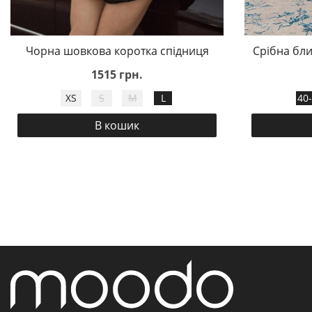
Чорна шовкова коротка спідниця
Срібна бли
1515 грн.
XS
S
M
L
40
В кошик