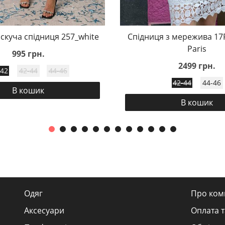
скуча спідниця 257_white
Спідниця з мережива 17
Paris
995 грн.
2499 грн.
-42
42-44
44-46
42-44
44-46
В кошик
В кошик
Одяг
Про ком
Аксесуари
Оплата т