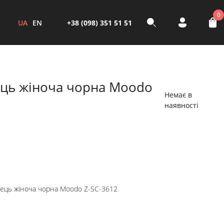
0
UA
EN
+38 (098) 351 51 51
ець жіноча чорна Moodo
Немає в
наявності
вець жіноча чорна Moodo Z-SC-3612