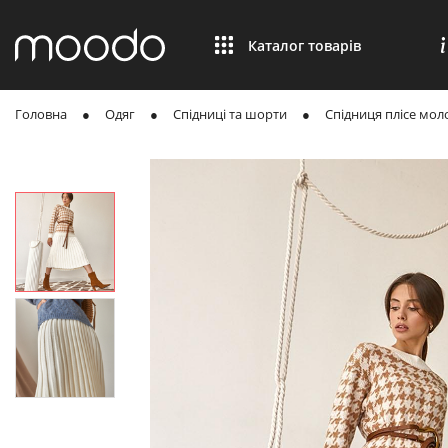
Каталог товарів
Головна
Одяг
Спідниці та шорти
Спідниця плісе моло