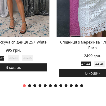
скуча спідниця 257_white
Спідниця з мережива 17
Paris
995 грн.
2499 грн.
-42
42-44
44-46
42-44
44-46
В кошик
В кошик