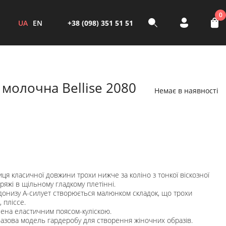
0
UA
EN
+38 (098) 351 51 51
 молочна Bellise 2080
Немає в наявності
иця класичної довжини трохи нижче за коліно з тонкої віскозної
ряжі в щільному гладкому плетінні.
онизу A-силует створюється малюнком складок, що трохи
 пліссе.
лена еластичним поясом-куліскою.
азова модель гардеробу для створення жіночних образів.