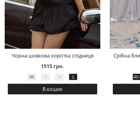
Чорна шовкова коротка спідниця
Срібна бли
1515 грн.
XS
S
M
L
40
В кошик