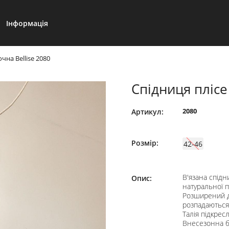
Інформація
чна Bellise 2080
Спідниця плісе
2080
Артикул:
Розмір:
42-46
В'язана спідн
Опис:
натуральної п
Розширений д
розпадаються,
Талія підкрес
Внесезонна б