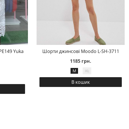
PE149 Yuka
Шорти джинсові Moodo L-SH-3711
1185 грн.
M
XL
В кошик