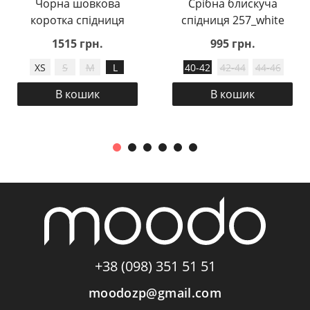
Чорна шовкова
Срібна блискуча
коротка спідниця
спідниця 257_white
1515 грн.
995 грн.
XS
S
M
L
40-42
42-44
44-46
В кошик
В кошик
+38 (098) 351 51 51
moodozp@gmail.com