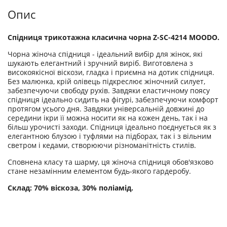
Опис
Спідниця трикотажна класична чорна Z-SC-4214 MOODO.
Чорна жіноча спідниця - ідеальний вибір для жінок, які
шукають елегантний і зручний виріб. Виготовлена ​​з
високоякісної віскози, гладка і приємна на дотик спідниця.
Без малюнка, крій олівець підкреслює жіночний силует,
забезпечуючи свободу рухів. Завдяки еластичному поясу
спідниця ідеально сидить на фігурі, забезпечуючи комфорт
протягом усього дня. Завдяки універсальній довжині до
середини ікри її можна носити як на кожен день, так і на
більш урочисті заходи. Спідниця ідеально поєднується як з
елегантною блузою і туфлями на підборах, так і з вільним
светром і кедами, створюючи різноманітність стилів.
Сповнена класу та шарму, ця жіноча спідниця обов'язково
стане незамінним елементом будь-якого гардеробу.
Склад: 70% віскоза, 30% поліамід.