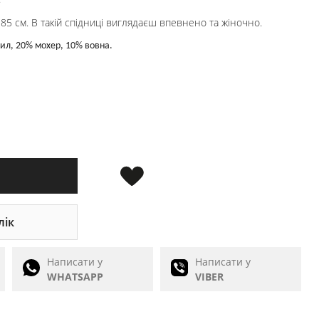
 85 см. В такій спідниці виглядаєш впевнено та жіночно.
ил, 20% мохер, 10% вовна.
лік
Написати у
Написати у
WHATSAPP
VIBER