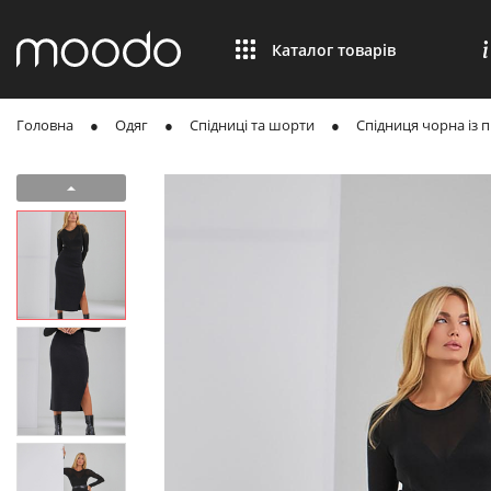
Каталог товарів
Головна
Одяг
Спідниці та шорти
Спідниця чорна із п