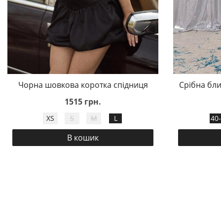
Чорна шовкова коротка спідниця
Срібна бли
1515 грн.
XS
S
M
L
40
В кошик