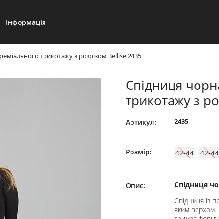
Інформація
реміального трикотажу з розрізом Bellise 2435
Спідниця чорн
трикотажу з ро
2435
Артикул:
Розмір:
42-44
42-44
Спідниця чор
Опис:
Спідниця із п
яким верхом. 
тримає форму