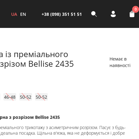
0
UA
EN
+38 (098) 351 51 51
а із преміального
Немає в
зрізом Bellise 2435
наявності
46-48
50-52
50-52
на з розрізом Bellise 2435
реміального трикотажу з асиметричним розрізом. Пасує з будь-
Ідеальна посадка. Щільна в'язка, яка не деформується і добре
.