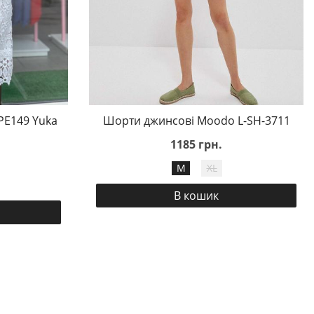
PE149 Yuka
Шорти джинсові Moodo L-SH-3711
1185 грн.
M
XL
В кошик