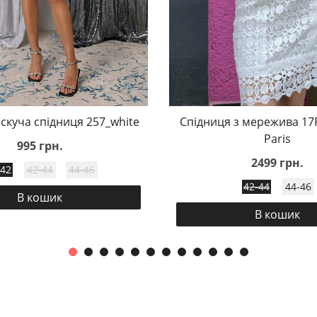
скуча спідниця 257_white
Спідниця з мережива 17
Paris
995 грн.
2499 грн.
-42
42-44
44-46
42-44
44-46
В кошик
В кошик