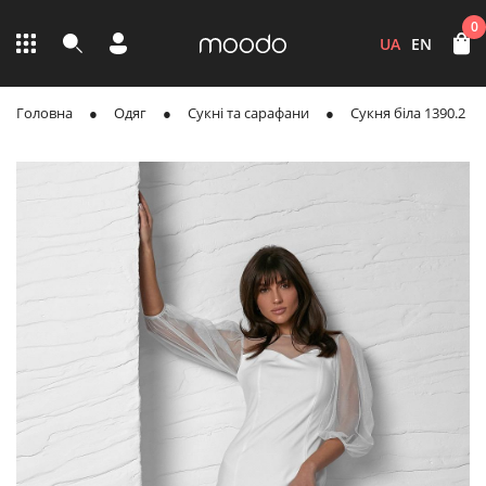
0
UA
EN
Головна
Одяг
Сукні та сарафани
Сукня біла 1390.2