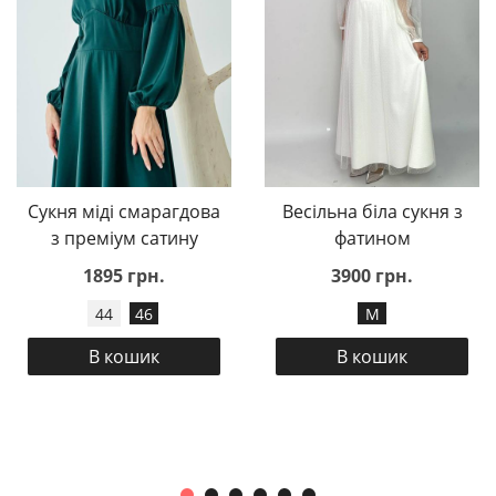
Сукня міді смарагдова
Весільна біла сукня з
з преміум сатину
фатином
1895 грн.
3900 грн.
44
46
M
В кошик
В кошик