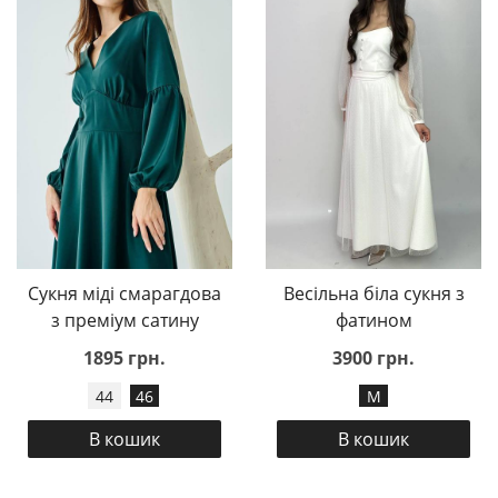
Сукня міді смарагдова
Весільна біла сукня з
з преміум сатину
фатином
1895 грн.
3900 грн.
44
46
M
В кошик
В кошик