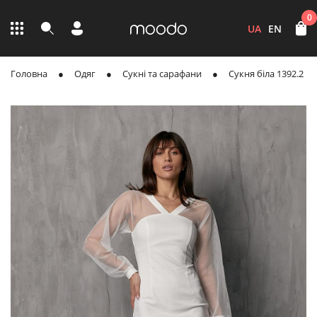
0
UA
EN
Головна
Одяг
Сукні та сарафани
Сукня біла 1392.2