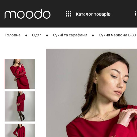
Каталог товарів
Головна
Одяг
Сукні та сарафани
Сукня червона L-30 