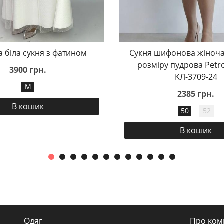
а біла сукня з фатином
Сукня шифонова жіноча
розміру пудрова Petr
3900 грн.
KЛ-3709-24
M
2385 грн.
В кошик
50
52
В кошик
Одяг
Про ком