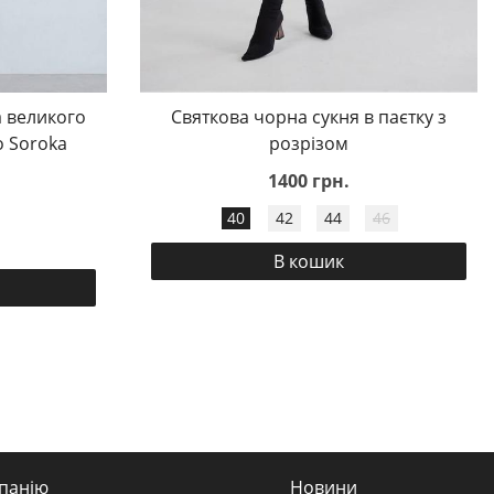
 великого
Святкова чорна сукня в паєтку з
o Soroka
розрізом
1400 грн.
40
42
44
46
В кошик
панію
Новини