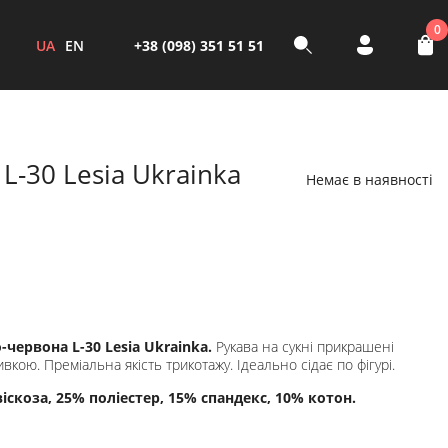
0
UA
EN
+38 (098) 351 51 51
L-30 Lesia Ukrainka
Немає в наявності
-червона L-30 Lesia Ukrainka.
Рукава на сукні прикрашені
кою. Преміальна якість трикотажу. Ідеально сідає по фігурі.
іскоза, 25% поліестер, 15% спандекс, 10% котон.