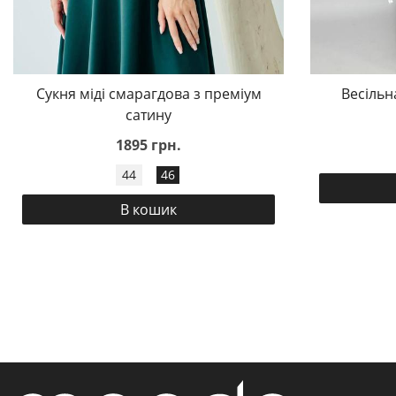
Сукня міді смарагдова з преміум
Весільн
сатину
1895 грн.
44
46
В кошик