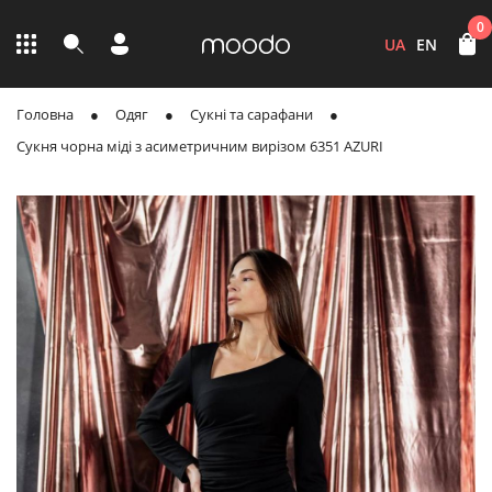
0
UA
EN
Головна
Одяг
Сукні та сарафани
Сукня чорна міді з асиметричним вирізом 6351 AZURI