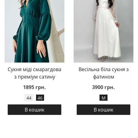
Сукня міді смарагдова
Весільна біла сукня з
з преміум сатину
фатином
1895 грн.
3900 грн.
44
46
M
В кошик
В кошик