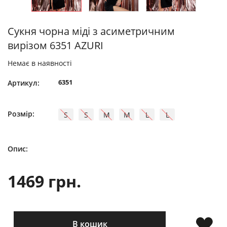
Сукня чорна міді з асиметричним
вирізом 6351 AZURI
Немає в наявності
6351
Артикул:
Розмір:
S
S
M
M
L
L
Опис:
1469 грн.
В кошик