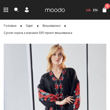
0
UA
EN
Головна
Одяг
Вишиванки
Сукня чорна з маками 935 принт вишиванка