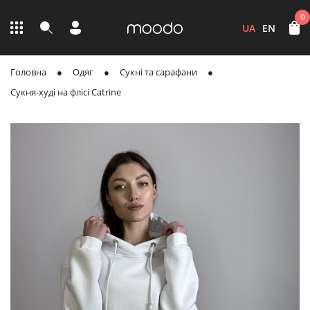
0
UA
EN
Головна
Одяг
Сукні та сарафани
Сукня-худі на флісі Catrine