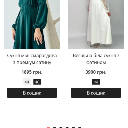
Сукня міді смарагдова
Весільна біла сукня з
з преміум сатину
фатином
1895 грн.
3900 грн.
44
46
M
В кошик
В кошик