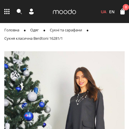
0
UA
EN
Головна
Одяг
Сукні та сарафани
Сукня класична Berdtoni 16281/1