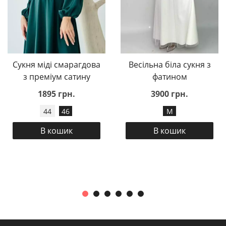
Сукня міді смарагдова
Весільна біла сукня з
з преміум сатину
фатином
1895 грн.
3900 грн.
44
46
M
В кошик
В кошик