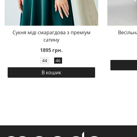
Сукня міді смарагдова з преміум
Весільн
сатину
1895 грн.
44
46
В кошик