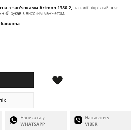
тна з зав'язками Artmon 1380.2,
на талії відрізний пояс.
ний рукав з високим манжетом.
 бавовна
лік
Написати у
Написати у
WHATSAPP
VIBER