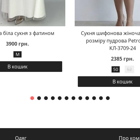
а біла сукня з фатином
Сукня шифонова жіноча
розміру пудрова Petr
3900 грн.
KЛ-3709-24
M
2385 грн.
В кошик
50
52
В кошик
Одяг
Про ком