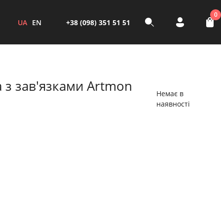
0
UA
EN
+38 (098) 351 51 51
 з зав'язками Artmon
Немає в
наявності