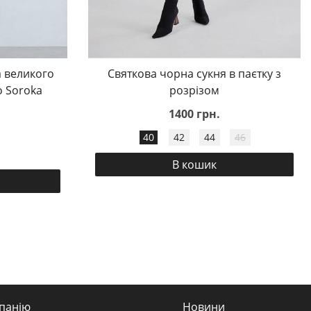
 великого
Святкова чорна сукня в паєтку з
o Soroka
розрізом
1400 грн.
40
42
44
46
В кошик
панію
Новини