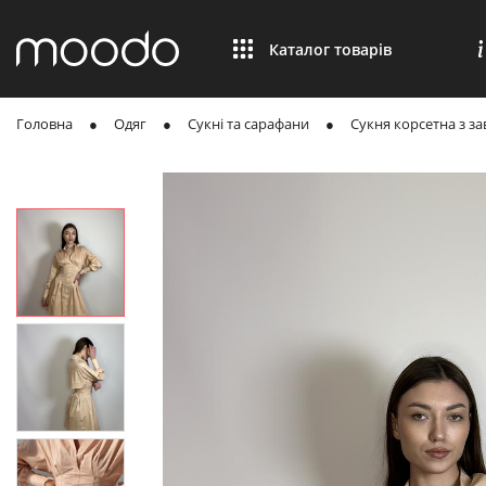
Каталог товарів
Головна
Одяг
Сукні та сарафани
Сукня корсетна з за