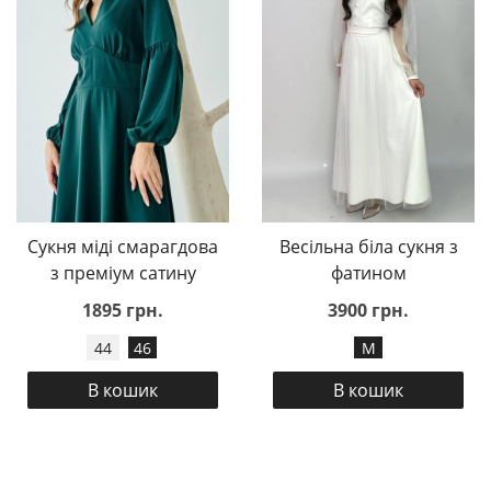
Сукня міді смарагдова
Весільна біла сукня з
з преміум сатину
фатином
1895 грн.
3900 грн.
44
46
M
В кошик
В кошик