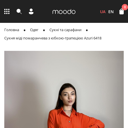
0
UA
EN
Головна
Одяг
Сукні та сарафани
Сукня міді помаранчева з юбкою-трапецією Azuri 6418