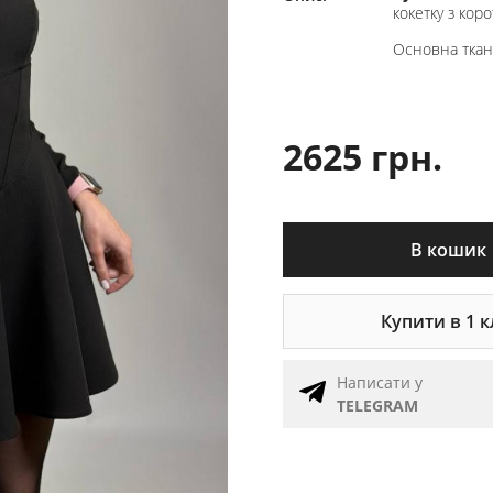
кокетку з кор
Основна ткан
2625 грн.
В кошик
Купити в 1 к
Написати у
TELEGRAM