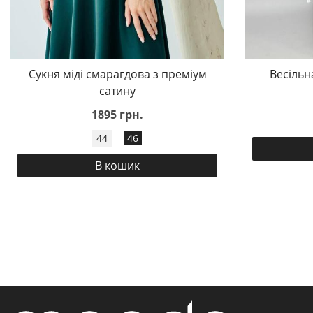
Сукня міді смарагдова з преміум
Весільн
сатину
1895 грн.
44
46
В кошик