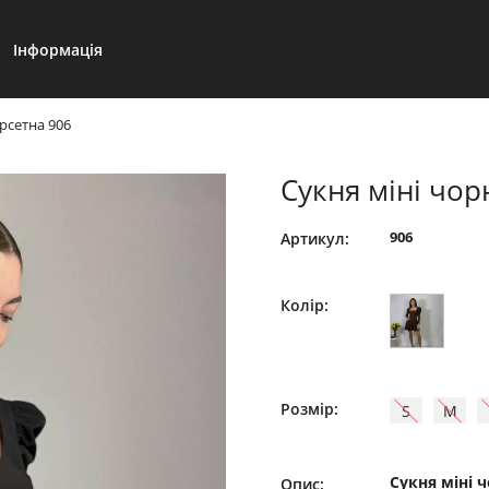
Інформація
рсетна 906
Сукня міні чор
906
Артикул:
Колір:
Розмір:
S
M
Сукня міні 
Опис: