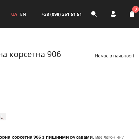
0
UA
EN
+38 (098) 351 51 51
на корсетна 906
Немає в наявності
L
чорна корсетна 906 з пишними рукавами,
має лаконічну