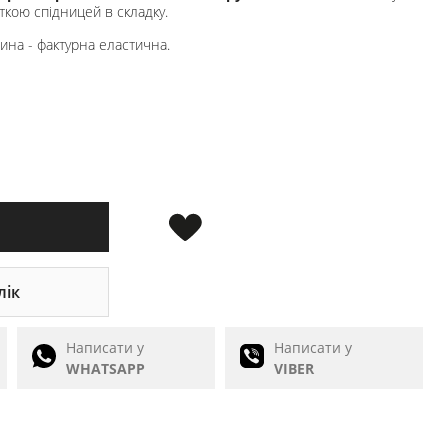
откою спідницей в складку.
ина - фактурна еластична.
лік
Написати у
Написати у
WHATSAPP
VIBER