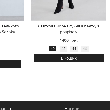
 великого
Святкова чорна сукня в паєтку з
o Soroka
розрізом
1400 грн.
40
42
44
46
В кошик
панію
Новини