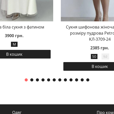
а біла сукня з фатином
Сукня шифонова жіноча
розміру пудрова Petr
3900 грн.
KЛ-3709-24
M
2385 грн.
В кошик
50
52
В кошик
Одяг
Про ком