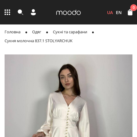
0
UA
EN
Головна
Одяг
Сукні та сарафани
Сукня молочна 837.1 STOLYARCHUK