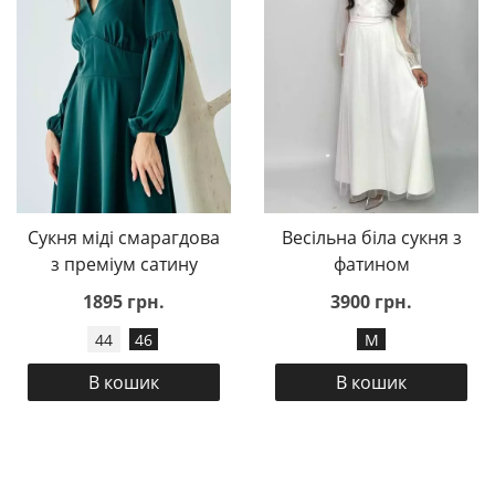
Сукня міді смарагдова
Весільна біла сукня з
з преміум сатину
фатином
1895 грн.
3900 грн.
44
46
M
В кошик
В кошик