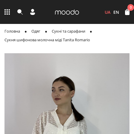
0
UA
EN
Головна
Одяг
Сукні та сарафани
Сукня шифонова молочна міді Tanita Romario