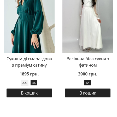
Сукня міді смарагдова
Весільна біла сукня з
з преміум сатину
фатином
1895 грн.
3900 грн.
44
46
M
В кошик
В кошик