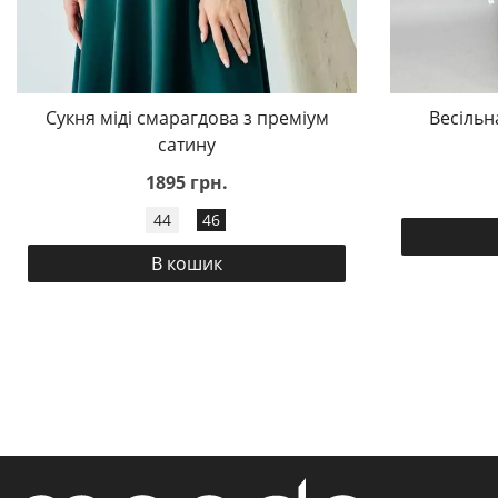
Сукня міді смарагдова з преміум
Весільн
сатину
1895 грн.
44
46
В кошик