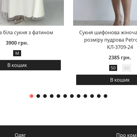
а біла сукня з фатином
Сукня шифонова жіноча
розміру пудрова Petr
3900 грн.
KЛ-3709-24
M
2385 грн.
В кошик
50
52
В кошик
Одяг
Про ком