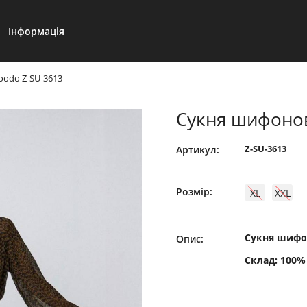
Інформація
odo Z-SU-3613
Сукня шифонов
Z-SU-3613
Артикул:
Розмір:
XL
XXL
Сукня шифон
Опис:
Склад: 100%