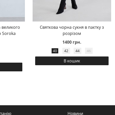
 великого
Святкова чорна сукня в паєтку з
o Soroka
розрізом
1400 грн.
40
42
44
46
В кошик
панію
Новини