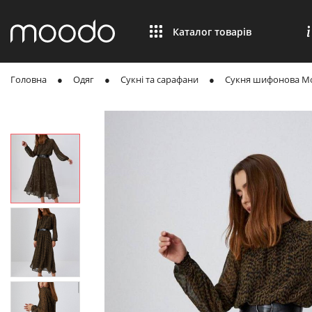
Каталог товарів
Головна
Одяг
Сукні та сарафани
Сукня шифонова Mo