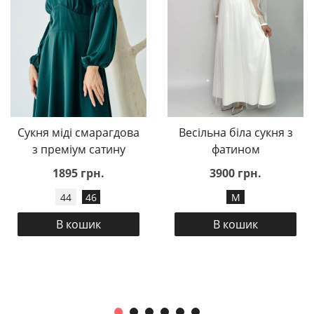
Сукня міді смарагдова
Весільна біла сукня з
з преміум сатину
фатином
1895 грн.
3900 грн.
44
46
M
В кошик
В кошик