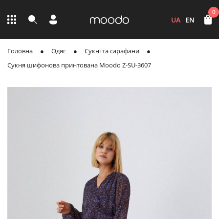
0
UA
EN
Головна
Одяг
Сукні та сарафани
Сукня шифонова принтована Moodo Z-SU-3607