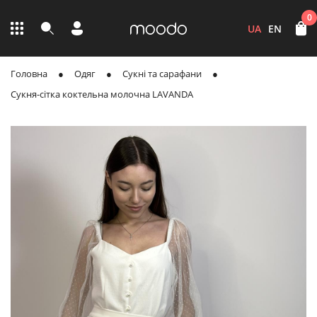
0
UA
EN
Головна
Одяг
Сукні та сарафани
Сукня-сітка коктельна молочна LAVANDA