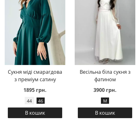
Сукня міді смарагдова
Весільна біла сукня з
з преміум сатину
фатином
1895 грн.
3900 грн.
44
46
M
В кошик
В кошик