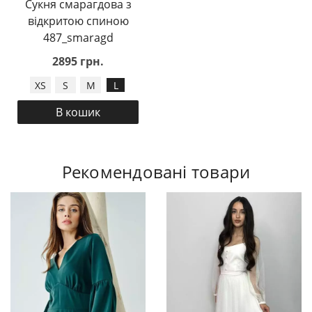
Сукня смарагдова з
відкритою спиною
487_smaragd
2895 грн.
XS
S
M
L
В кошик
Рекомендовані товари