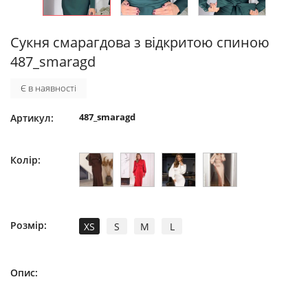
Сукня смарагдова з відкритою спиною
487_smaragd
Є в наявності
487_smaragd
Артикул:
Колір:
Розмір:
XS
S
M
L
Опис: