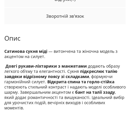
Зворотній зв'язок
Опис
Сатинова сукня міді
— витончена та жіночна модель з
акцентом на силует.
Довгі рукави-ліхтарики з манжетами
додають образу
легкого об’єму та елегантності. Сукня
підкреслює талію
завдяки відрізному поясу зі складками
, формуючи
гармонійний силует.
Відкрита спина та горло-стійка
створюють стильний контраст і надають моделі особливого
шарму. Завершальним акцентом є
бант на талії ззаду
,
який додає романтичності та вишуканості. Ідеальний вибір
для урочистих подій, вечірніх виходів і особливих
моментів.