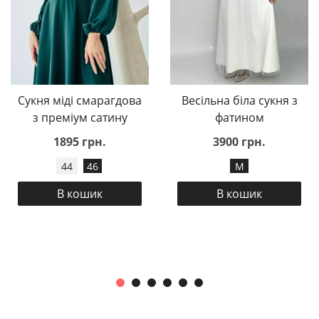
Сукня міді смарагдова
Весільна біла сукня з
з преміум сатину
фатином
1895 грн.
3900 грн.
44
46
M
В кошик
В кошик