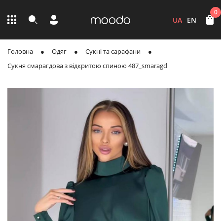
0
UA
EN
Головна
Одяг
Сукні та сарафани
Сукня смарагдова з відкритою спиною 487_smaragd