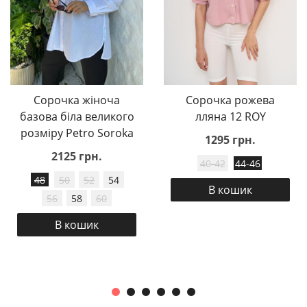
Сорочка жіноча
Сорочка рожева
базова біла великого
лляна 12 ROY
розміру Petro Soroka
1295 грн.
2125 грн.
40-42
44-46
48
50
52
54
В кошик
56
58
60
В кошик