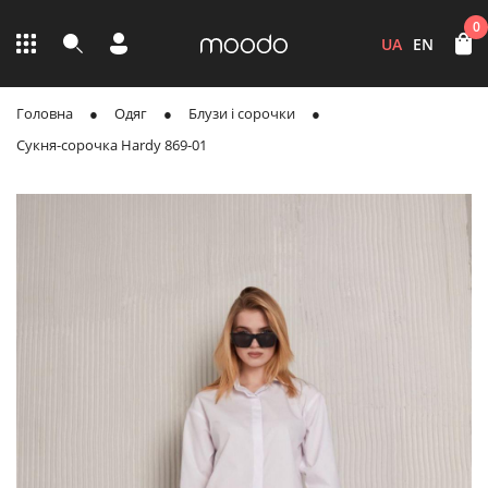
0
UA
EN
Головна
Одяг
Блузи і сорочки
Сукня-сорочка Hardy 869-01