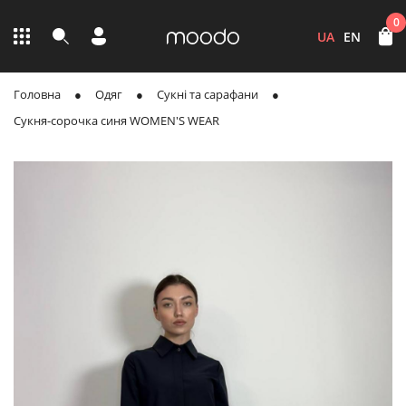
0
UA
EN
Головна
Одяг
Сукні та сарафани
Сукня-сорочка синя WOMEN'S WEAR