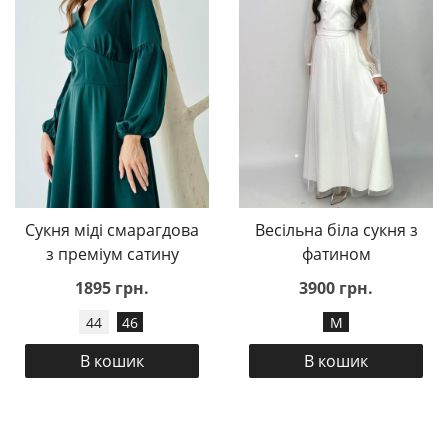
Сукня міді смарагдова
Весільна біла сукня з
з преміум сатину
фатином
1895 грн.
3900 грн.
44
46
M
В кошик
В кошик